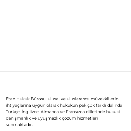
Vestibulum – eget erat non turpis
aliquet
Events
By
khalkedonbilisim
Mart 25, 2015
Leave a comment
Lorem ipsum dolor sit amet, consectetur
adipiscing elit. Maecenas vitae sem dolor.
Vestibulum molestie pretium sem in
faucibus.
Etan Hukuk Bürosu, ulusal ve uluslararası müvekkillerin
ihtiyaçlarına uygun olarak hukukun pek çok farklı dalında
Türkçe, İngilizce, Almanca ve Fransızca dillerinde hukuki
danışmanlık ve uyuşmazlık çözüm hizmetleri
sunmaktadır.