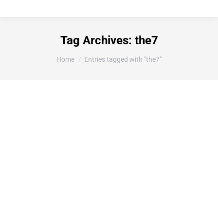
Tag Archives:
the7
You are here:
Home
Entries tagged with "the7"