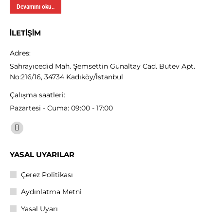
Devamını oku..
İLETIŞIM
Adres:
Sahrayıcedid Mah. Şemsettin Günaltay Cad. Bütev Apt.
No:216/16, 34734 Kadıköy/İstanbul
Çalışma saatleri:
Pazartesi - Cuma: 09:00 - 17:00
Find us on:
Linkedin
page
YASAL UYARILAR
opens
in
Çerez Politikası
new
Aydınlatma Metni
window
Yasal Uyarı